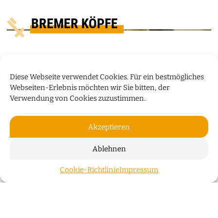
BREMER KÖPFE
Diese Webseite verwendet Cookies. Für ein bestmögliches
Webseiten-Erlebnis möchten wir Sie bitten, der
Verwendung von Cookies zuzustimmen.
Akzeptieren
Ablehnen
„WIR WOHNEN NICHT NUR IN
Cookie-Richtlinie
Impressum
ZUM S
GEBÄUDEN, SONDERN AUCH IN
GESCHICHTEN“