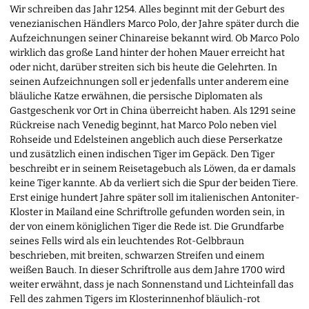
Wir schreiben das Jahr 1254. Alles beginnt mit der Geburt des
venezianischen Händlers Marco Polo, der Jahre später durch die
Aufzeichnungen seiner Chinareise bekannt wird. Ob Marco Polo
wirklich das große Land hinter der hohen Mauer erreicht hat
oder nicht, darüber streiten sich bis heute die Gelehrten. In
seinen Aufzeichnungen soll er jedenfalls unter anderem eine
bläuliche Katze erwähnen, die persische Diplomaten als
Gastgeschenk vor Ort in China überreicht haben. Als 1291 seine
Rückreise nach Venedig beginnt, hat Marco Polo neben viel
Rohseide und Edelsteinen angeblich auch diese Perserkatze
und zusätzlich einen indischen Tiger im Gepäck. Den Tiger
beschreibt er in seinem Reisetagebuch als Löwen, da er damals
keine Tiger kannte. Ab da verliert sich die Spur der beiden Tiere.
Erst einige hundert Jahre später soll im italienischen Antoniter-
Kloster in Mailand eine Schriftrolle gefunden worden sein, in
der von einem königlichen Tiger die Rede ist. Die Grundfarbe
seines Fells wird als ein leuchtendes Rot-Gelbbraun
beschrieben, mit breiten, schwarzen Streifen und einem
weißen Bauch. In dieser Schriftrolle aus dem Jahre 1700 wird
weiter erwähnt, dass je nach Sonnenstand und Lichteinfall das
Fell des zahmen Tigers im Klosterinnenhof bläulich-rot