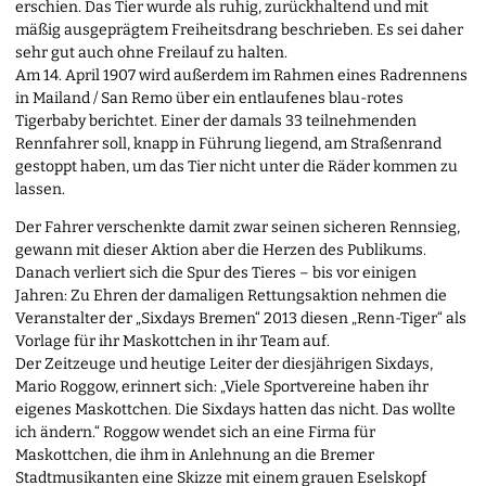
erschien. Das Tier wurde als ruhig, zurückhaltend und mit
mäßig ausgeprägtem Freiheitsdrang beschrieben. Es sei daher
sehr gut auch ohne Freilauf zu halten.
Am 14. April 1907 wird außerdem im Rahmen eines Radrennens
in Mailand / San Remo über ein entlaufenes blau-rotes
Tigerbaby berichtet. Einer der damals 33 teilnehmenden
Rennfahrer soll, knapp in Führung liegend, am Straßenrand
gestoppt haben, um das Tier nicht unter die Räder kommen zu
lassen.
Der Fahrer verschenkte damit zwar seinen sicheren Rennsieg,
gewann mit dieser Aktion aber die Herzen des Publikums.
Danach verliert sich die Spur des Tieres – bis vor einigen
Jahren: Zu Ehren der damaligen Rettungsaktion nehmen die
Veranstalter der „Sixdays Bremen“ 2013 diesen „Renn-Tiger“ als
Vorlage für ihr Maskottchen in ihr Team auf.
Der Zeitzeuge und heutige Leiter der diesjährigen Sixdays,
Mario Roggow, erinnert sich: „Viele Sportvereine haben ihr
eigenes Maskottchen. Die Sixdays hatten das nicht. Das wollte
ich ändern.“ Roggow wendet sich an eine Firma für
Maskottchen, die ihm in Anlehnung an die Bremer
Stadtmusikanten eine Skizze mit einem grauen Eselskopf