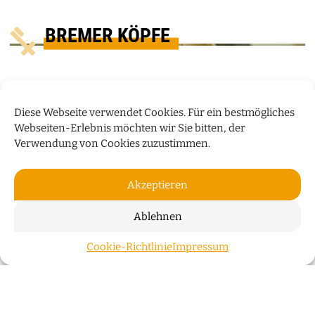
BREMER KÖPFE
Diese Webseite verwendet Cookies. Für ein bestmögliches
Webseiten-Erlebnis möchten wir Sie bitten, der
Verwendung von Cookies zuzustimmen.
Akzeptieren
Ablehnen
„WIR WOHNEN NICHT NUR IN
Cookie-Richtlinie
Impressum
ZUM S
GEBÄUDEN, SONDERN AUCH IN
GESCHICHTEN“