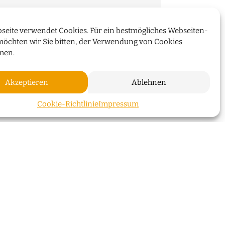
seite verwendet Cookies. Für ein bestmögliches Webseiten-
über die Überseeinsel,
möchten wir Sie bitten, der Verwendung von Cookies
 Energiekonzepte
men.
Akzeptieren
Ablehnen
WEITERLESEN
ZUM SEI
Cookie-Richtlinie
Impressum