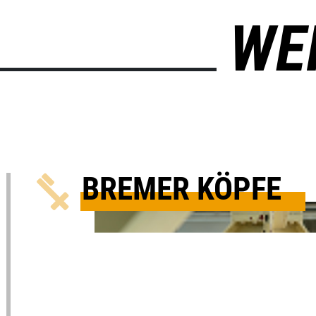
WE
BREMER KÖPFE