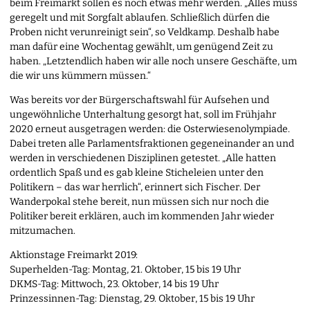
beim Freimarkt sollen es noch etwas mehr werden. „Alles muss
geregelt und mit Sorgfalt ablaufen. Schließlich dürfen die
Proben nicht verunreinigt sein“, so Veldkamp. Deshalb habe
man dafür eine Wochentag gewählt, um genügend Zeit zu
haben. „Letztendlich haben wir alle noch unsere Geschäfte, um
die wir uns kümmern müssen.“
Was bereits vor der Bürgerschaftswahl für Aufsehen und
ungewöhnliche Unterhaltung gesorgt hat, soll im Frühjahr
2020 erneut ausgetragen werden: die Osterwiesenolympiade.
Dabei treten alle Parlamentsfraktionen gegeneinander an und
werden in verschiedenen Disziplinen getestet. „Alle hatten
ordentlich Spaß und es gab kleine Sticheleien unter den
Politikern – das war herrlich“, erinnert sich Fischer. Der
Wanderpokal stehe bereit, nun müssen sich nur noch die
Politiker bereit erklären, auch im kommenden Jahr wieder
mitzumachen.
Aktionstage Freimarkt 2019:
Superhelden-Tag: Montag, 21. Oktober, 15 bis 19 Uhr
DKMS-Tag: Mittwoch, 23. Oktober, 14 bis 19 Uhr
Prinzessinnen-Tag: Dienstag, 29. Oktober, 15 bis 19 Uhr