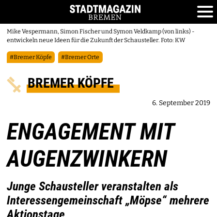
Mike Vespermann, Simon Fischer und Symon Veldkamp (von links) ­
entwickeln neue Ideen für die Zukunft der Schausteller. Foto: KW
#Bremer Köpfe
#Bremer Orte
BREMER KÖPFE
6. September 2019
ENGAGEMENT MIT
AUGENZWINKERN
Junge Schausteller veranstalten als
Interessengemeinschaft „Möpse“ mehrere
Aktionstage