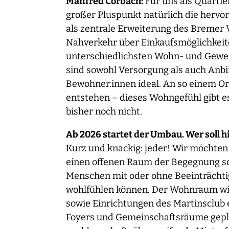
Manfred Corbach:
Für uns als Quartier
großer Pluspunkt natürlich die hervo
als zentrale Erweiterung des Bremer V
Nahverkehr über Einkaufsmöglichkeite
unterschiedlichsten Wohn- und Gewe
sind sowohl Versorgung als auch Anbi
Bewohner:innen ideal. An so einem Ort
entstehen – dieses Wohngefühl gibt es
bisher noch nicht.
Ab 2026 startet der Umbau. Wer soll h
Kurz und knackig: jeder! Wir möchten
einen offenen Raum der Begegnung sc
Menschen mit oder ohne Beeinträcht
wohlfühlen können. Der Wohnraum wi
sowie Einrichtungen des Martinsclub e
Foyers und Gemeinschaftsräume gepla