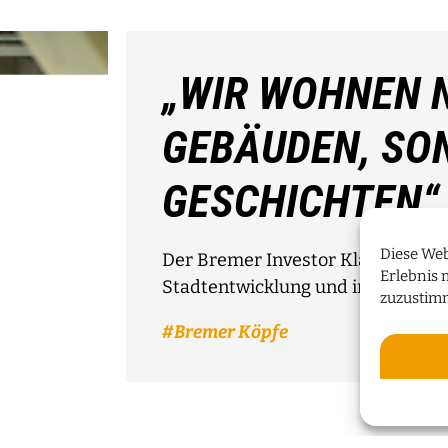
„WIR WOHNEN N
GEBÄUDEN, SO
GESCHICHTEN“
Diese Web
Der Bremer Investor Klaus Meier 
Erlebnis 
Stadtentwicklung und innovative
zuzustim
Bremer Köpfe