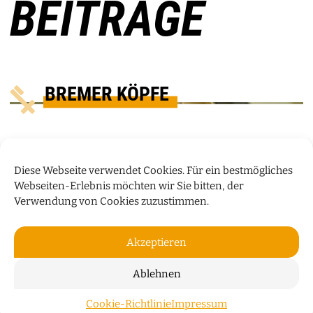
BEITRÄGE
BREMER KÖPFE
Diese Webseite verwendet Cookies. Für ein bestmögliches
Webseiten-Erlebnis möchten wir Sie bitten, der
Verwendung von Cookies zuzustimmen.
Akzeptieren
Ablehnen
„WIR WOHNEN NICHT NUR IN
Cookie-Richtlinie
Impressum
ZUM S