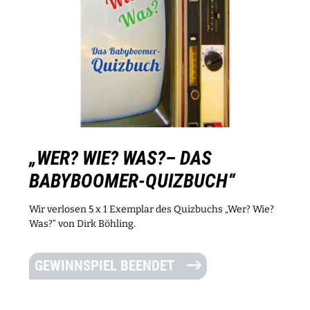
„WER? WIE? WAS?– DAS
BABYBOOMER-QUIZBUCH“
Wir verlosen 5 x 1 Exemplar des Quizbuchs „Wer? Wie?
Was?“ von Dirk Böhling.
GEWINNSPIEL BEENDET