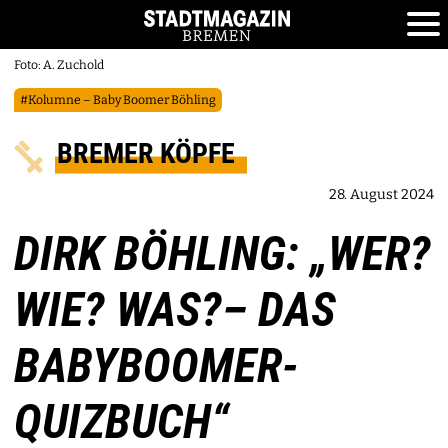
Foto: A. Zuchold
#Kolumne – Baby Boomer Böhling
BREMER KÖPFE
28. August 2024
DIRK BÖHLING: „WER?
WIE? WAS?– DAS
BABYBOOMER-
QUIZBUCH“