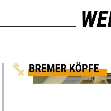
WE
BREMER KÖPFE