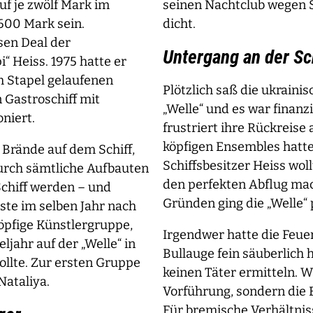
uf je zwölf Mark im
seinen Nachtclub wegen 
600 Mark sein.
dicht.
sen Deal der
Untergang an der Sc
“ Heiss. 1975 hatte er
 Stapel gelaufenen
Plötzlich saß die ukraini
 Gastroschiff mit
„Welle“ und es war finanzie
niert.
frustriert ihre Rückreise
köpfigen Ensembles hatte 
 Brände auf dem Schiff,
Schiffsbesitzer Heiss woll
durch sämtliche Aufbauten
den perfekten Abflug mac
-Schiff werden – und
Gründen ging die „Welle“ p
iste im selben Jahr nach
öpfige Künstlergruppe,
Irgendwer hatte die Feue
eljahr auf der „Welle“ in
Bullauge fein säuberlich 
llte. Zur ersten Gruppe
keinen Täter ermitteln. W
Nataliya.
Vorführung, sondern die 
Für bremische Verhältnis