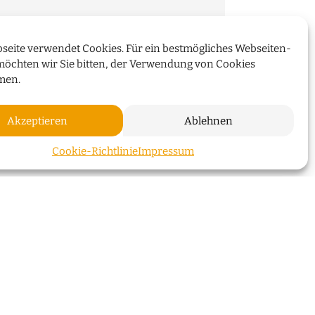
seite verwendet Cookies. Für ein bestmögliches Webseiten-
über die Überseeinsel,
möchten wir Sie bitten, der Verwendung von Cookies
 Energiekonzepte
men.
Akzeptieren
Ablehnen
WEITERLESEN
ZUM SEI
Cookie-Richtlinie
Impressum