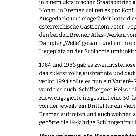
in einem ukrainischen Staatsbetrieb a
Monat, in Bremen sollten es pro Kopf 
Ausgedacht und eingefädelt hatte die
österreichische Gastronom Peter „Pepi
den bei den Bremer Atlas-Werken vom
Dampfer „Welle“ gekauft und ihn in ein
Liegeplatz an der Schlachte umfunktio
1984 und 1986 gab es zwei mysteriöse
das zuletzt völlig ausbrannte und da
verlor. 1994 sollte es nun ein Varieté
wurde es auch. Schiffseigner Heiss re
Kiew, engagierte insgesamt eine 50-k
von der jeweils ein Drittel für ein Viert
Bremen auftreten und auch wohnen so
gehörte die 19-jährige Schlangenfrau 