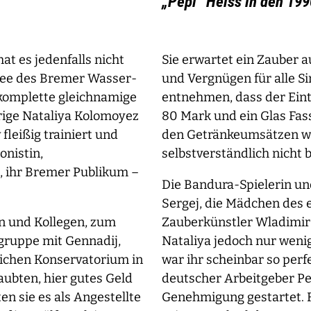
„Pepi“ Heiss in den 199
t es jedenfalls nicht
Sie erwartet ein Zauber au
Idee des Bremer Wasser-
und Vergnügen für alle S
 komplette gleichnamige
entnehmen, dass der Eint
hrige Nataliya Kolomoyez
80 Mark und ein Glas Fassb
fleißig trainiert und
den Getränkeumsätzen wa
onistin,
selbstverständlich nicht b
, ihr Bremer Publikum –
Die Bandura-Spielerin un
Sergej, die Mädchen des e
en und Kollegen, zum
Zauberkünstler Wladimir 
tgruppe mit Gennadij,
Nataliya jedoch nur wenig
lichen Konservatorium in
war ihr scheinbar so perfe
aubten, hier gutes Geld
deutscher Arbeitgeber Pe
n sie es als Angestellte
Genehmigung gestartet. F