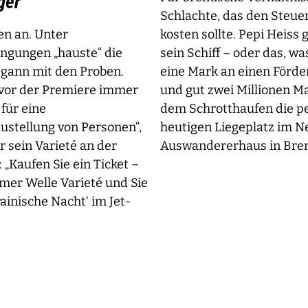
ger
Schlachte, das den Steuer
n an. Unter
kosten sollte. Pepi Heiss 
ngungen „hauste“ die
sein Schiff – oder das, w
egann mit den Proben.
eine Mark an einen Förder
 vor der Premiere immer
und gut zwei Millionen M
für eine
dem Schrotthaufen die pe
ustellung von Personen“,
heutigen Liegeplatz im 
r sein Varieté an der
Auswandererhaus in Brem
 „Kaufen Sie ein Ticket –
emer Welle Varieté und Sie
ainische Nacht‘ im Jet-