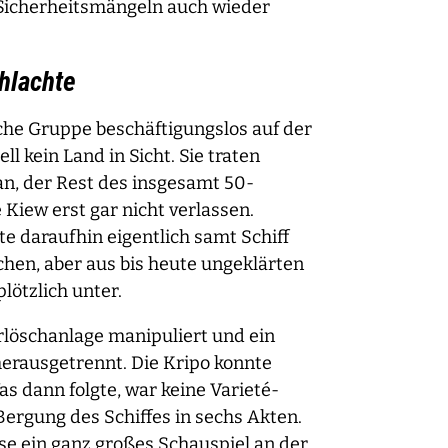
Sicherheitsmängeln auch wieder
hlachte
sche Gruppe beschäftigungslos auf der
ll kein Land in Sicht. Sie traten
 an, der Rest des insgesamt 50-
Kiew erst gar nicht verlassen.
te daraufhin eigentlich samt Schiff
hen, aber aus bis heute ungeklärten
lötzlich unter.
rlöschanlage manipuliert und ein
herausgetrennt. Die Kripo konnte
as dann folgte, war keine Varieté-
Bergung des Schiffes in sechs Akten.
se ein ganz großes Schauspiel an der