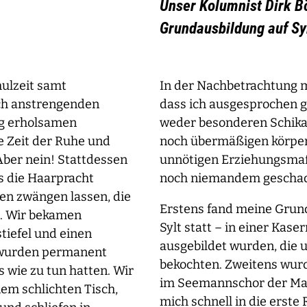
Unser Kolumnist Dirk B
Grundausbildung auf Sy
ulzeit samt
In der Nachbetrachtung m
ich anstrengenden
dass ich ausgesprochen 
ig erholsamen
weder besonderen Schikan
e Zeit der Ruhe und
noch übermäßigen körper
ber nein! Stattdessen
unnötigen Erziehungsmaß
s die Haarpracht
noch niemandem geschade
en zwängen lassen, die
Erstens fand meine Grund
n. Wir bekamen
Sylt statt – in einer Kase
tiefel und einen
ausgebildet wurden, die 
d wurden permanent
bekochten. Zweitens wurde
 wie zu tun hatten. Wir
im Seemannschor der Ma
em schlichten Tisch,
mich schnell in die erste