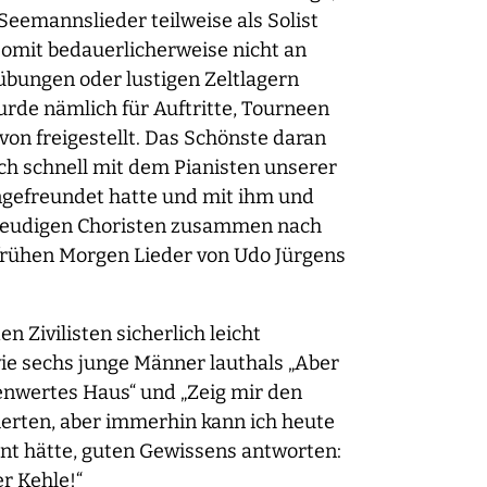
Seemannslieder teilweise als Solist
somit bedauerlicherweise nicht an
bungen oder lustigen Zeltlagern
urde nämlich für Auftritte, Tourneen
n freigestellt. Das Schönste daran
ich schnell mit dem Pianisten unserer
ngefreundet hatte und mit ihm und
reudigen Choristen zusammen nach
 frühen Morgen Lieder von Udo Jürgens
n Zivilisten sicherlich leicht
wie sechs junge Männer lauthals „Aber
renwertes Haus“ und „Zeig mir den
ierten, aber immerhin kann ich heute
ient hätte, guten Gewissens antworten:
er Kehle!“