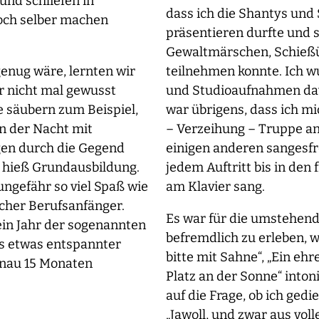
nd schliefen in
dass ich die Shantys und 
noch selber machen
präsentieren durfte und 
Gewaltmärschen, Schießü
genug wäre, lernten wir
teilnehmen konnte. Ich w
r nicht mal gewusst
und Studioaufnahmen davo
e säubern zum Beispiel,
war übrigens, dass ich m
 der Nacht mit
– Verzeihung – Truppe a
gen durch die Gegend
einigen anderen sangesf
, hieß Grundausbildung.
jedem Auftritt bis in den
ngefähr so viel Spaß wie
am Klavier sang.
cher Berufsanfänger.
Es war für die umstehende
 ein Jahr der sogenannten
befremdlich zu erleben, 
s etwas entspannter
bitte mit Sahne“, „Ein eh
enau 15 Monaten
Platz an der Sonne“ inton
auf die Frage, ob ich ged
„Jawoll, und zwar aus voll