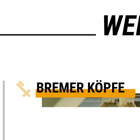
WE
BREMER KÖPFE