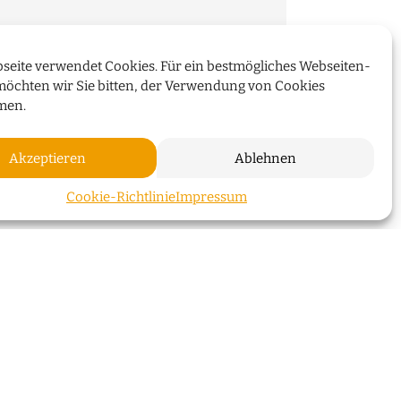
seite verwendet Cookies. Für ein bestmögliches Webseiten-
über die Überseeinsel,
möchten wir Sie bitten, der Verwendung von Cookies
 Energiekonzepte
men.
Akzeptieren
Ablehnen
WEITERLESEN
ZUM SEI
Cookie-Richtlinie
Impressum