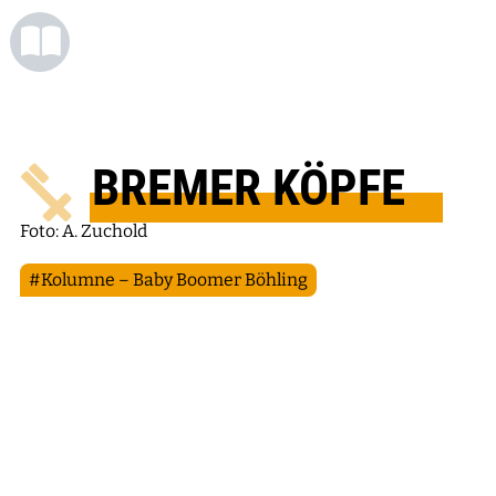
BREMER KÖPFE
Foto: A. Zuchold
#Kolumne – Baby Boomer Böhling