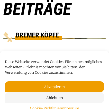
BEITRÄGE
BREMER KÖPFE
Diese Webseite verwendet Cookies. Für ein bestmögliches
Webseiten-Erlebnis möchten wir Sie bitten, der
Verwendung von Cookies zuzustimmen.
Akzeptieren
Ablehnen
„WIR WOHNEN NICHT NUR IN
Cookie-Richtlinie
Impressum