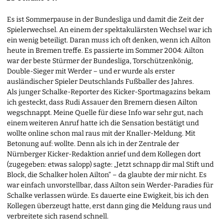
Es ist Sommerpause in der Bundesliga und damit die Zeit der
Spielerwechsel. An einem der spektakulärsten Wechsel war ich
ein wenig beteiligt. Daran muss ich oft denken, wenn ich Ailton
heute in Bremen treffe. Es passierte im Sommer 2004: Ailton
war der beste Stürmer der Bundesliga, Torschützenkönig,
Double-Sieger mit Werder – und er wurde als erster
ausländischer Spieler Deutschlands Fußballer des Jahres.
Als junger Schalke-Reporter des Kicker-Sportmagazins bekam
ich gesteckt, dass Rudi Assauer den Bremern diesen Ailton
wegschnappt. Meine Quelle für diese Info war sehr gut, nach
einem weiteren Anruf hatte ich die Sensation bestätigt und
wollte online schon mal raus mit der Knaller-Meldung. Mit
Betonung auf: wollte. Denn als ich in der Zentrale der
Nürnberger Kicker-Redaktion anrief und dem Kollegen dort
(zugegeben: etwas salopp) sagte: „Jetzt schnapp dir mal Stift und
Block, die Schalker holen Ailton“ – da glaubte der mir nicht. Es
war einfach unvorstellbar, dass Ailton sein Werder-Paradies für
Schalke verlassen würde. Es dauerte eine Ewigkeit, bis ich den
Kollegen überzeugt hatte, erst dann ging die Meldung raus und
verbreitete sich rasend schnell.