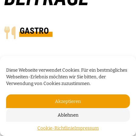
GASTRO
Diese Webseite verwendet Cookies. Für ein bestmögliches
Webseiten-Erlebnis möchten wir Sie bitten, der
Verwendung von Cookies zuzustimmen.
Akzeptieren
Ablehnen
KÜCHENTALK
Cookie-Richtlinie
Impressum
ZUM S
Damir Birac vom Eislabor verrät im Küchentalk, wie im