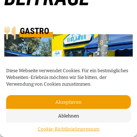
GASTRO
Diese Webseite verwendet Cookies. Für ein bestmögliches
Webseiten-Erlebnis möchten wir Sie bitten, der
Verwendung von Cookies zuzustimmen.
Akzeptieren
Ablehnen
KÜCHENTALK
Cookie-Richtlinie
Impressum
ZUM S
Damir Birac vom Eislabor verrät im Küchentalk, wie im