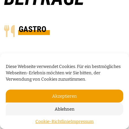
GASTRO
Diese Webseite verwendet Cookies. Für ein bestmögliches
Webseiten-Erlebnis möchten wir Sie bitten, der
Verwendung von Cookies zuzustimmen.
Akzeptieren
Ablehnen
KÜCHENTALK
Cookie-Richtlinie
Impressum
ZUM S
Damir Birac vom Eislabor verrät im Küchentalk, wie im