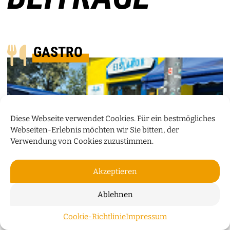
GASTRO
Diese Webseite verwendet Cookies. Für ein bestmögliches
Webseiten-Erlebnis möchten wir Sie bitten, der
Verwendung von Cookies zuzustimmen.
Akzeptieren
Ablehnen
KÜCHENTALK
Cookie-Richtlinie
Impressum
ZUM S
Damir Birac vom Eislabor verrät im Küchentalk, wie im